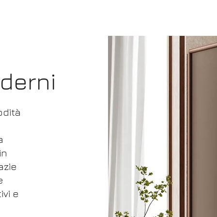
derni
odità
a
in
azie
e
ivi e
a