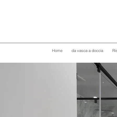
Home
da vasca a doccia
Ri