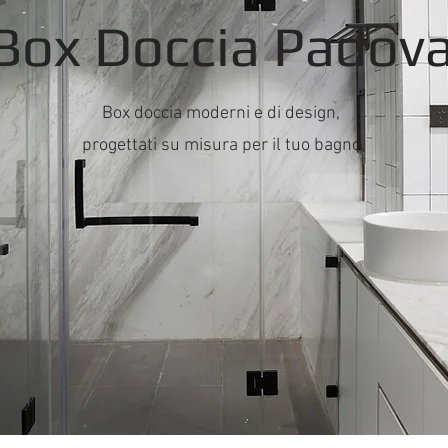
Box Doccia Padov
Box doccia moderni e di design,
progettati su misura per il tuo bagno