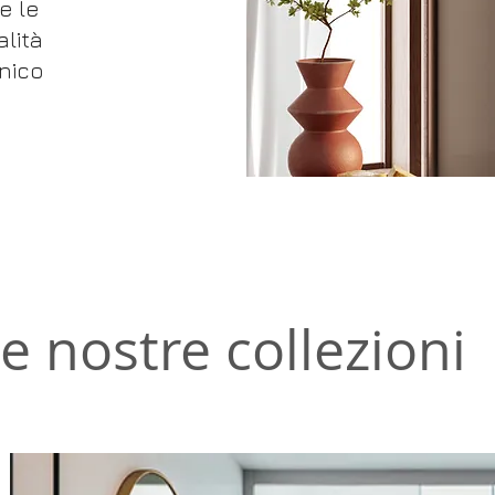
te le
lità
nico
e nostre collezioni