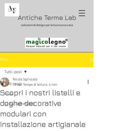
Antiche Terme Lab
soluzioni di design per la tua nuova casa
Post
Tutti i post
Nicola Sgrinzato
Tutti i post
11 apr
Tempo di lettura: 4 min
Scopri i nostri listelli e
Inizia
doghe decorative
La tua community
modulari con
installazione artigianale